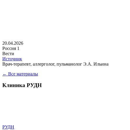
20.04.2026
Россия 1
Вести
Источник
Врач-терапевт, аллерголог, пульманолог Э.А. Ильина
← Все материалы
Клиника РУДН
Университетская клиника РУДН – это лечебное учреждение с
собственной историей, традициями и судьбой, сотрудники
которого прилагают максимум усилий, чтобы обеспечивать
высокий уровень оказания медицинской помощи нашим
гражданам
РУДН