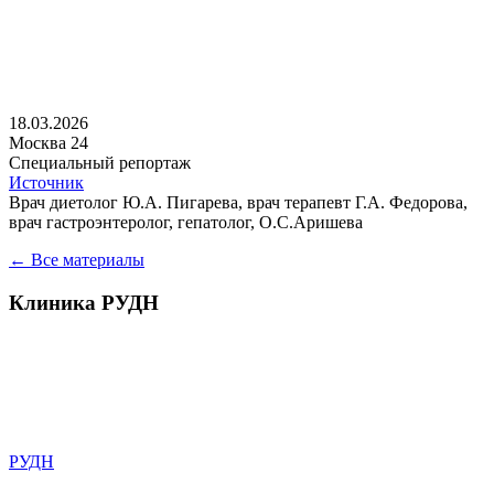
18.03.2026
Москва 24
Специальный репортаж
Источник
Врач диетолог Ю.А. Пигарева, врач терапевт Г.А. Федорова,
врач гастроэнтеролог, гепатолог, О.С.Аришева
← Все материалы
Клиника РУДН
Университетская клиника РУДН – это лечебное учреждение с
собственной историей, традициями и судьбой, сотрудники
которого прилагают максимум усилий, чтобы обеспечивать
высокий уровень оказания медицинской помощи нашим
гражданам
РУДН