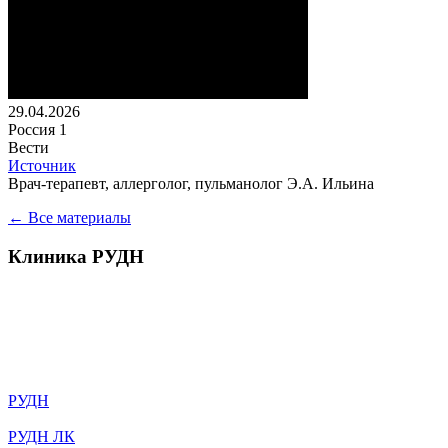
29.04.2026
Россия 1
Вести
Источник
Врач-терапевт, аллерголог, пульманолог Э.А. Ильина
← Все материалы
Клиника РУДН
Университетская клиника РУДН – это лечебное учреждение с
собственной историей, традициями и судьбой, сотрудники
которого прилагают максимум усилий, чтобы обеспечивать
высокий уровень оказания медицинской помощи нашим
гражданам
РУДН
РУДН ЛК