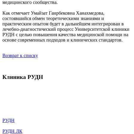
медицинского сообщества.
Как отмечает Умайзат Гаирбековна Ханахмедова,
состоявшийся обмен теоретическими знаниями и
практическим опытом будет в дальнейшем интегрирован в
лечебно-диагностический процесс Университетской клиники
РУДН с целью повышения качества медицинской помощи на
основе современных подходов и клинических стандартов.
Возврат к списку
Клиника РУДН
Университетская клиника РУДН – это лечебное учреждение с
собственной историей, традициями и судьбой, сотрудники
которого прилагают максимум усилий, чтобы обеспечивать
высокий уровень оказания медицинской помощи нашим
гражданам
РУДН
РУДН ЛК